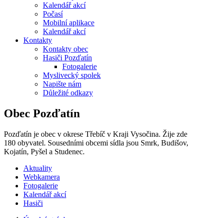
Kalendář akcí
Počasí
Mobilní aplikace
Kalendář akcí
Kontakty
Kontakty obec
Hasiči Pozďatín
Fotogalerie
Myslivecký spolek
Napište nám
Důležité odkazy
Obec Pozďatín
Pozďatín je obec v okrese Třebíč v Kraji Vysočina. Žije zde
180 obyvatel. Sousedními obcemi sídla jsou Smrk, Budišov,
Kojatín, Pyšel a Studenec.
Aktuality
Webkamera
Fotogalerie
Kalendář akcí
Hasiči