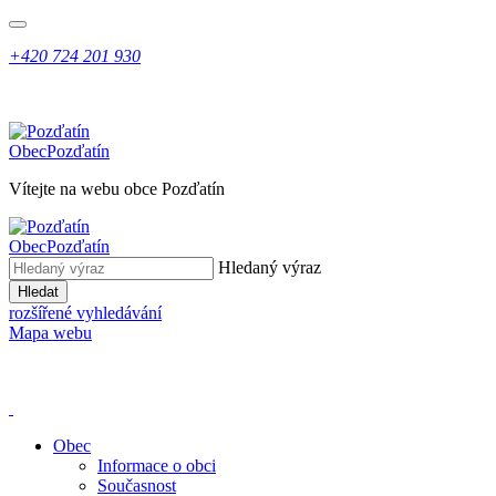
+420 724 201 930
Obec
Pozďatín
Vítejte na webu obce Pozďatín
Obec
Pozďatín
Hledaný výraz
Hledat
rozšířené vyhledávání
Mapa webu
Obec
Informace o obci
Současnost