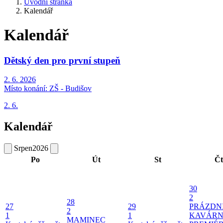
Úvodní stránka
Kalendář
Kalendář
Dětský den pro první stupeň
2. 6. 2026
Místo konání:
ZŠ - Budišov
2. 6.
Kalendář
Srpen
2026
Po
Út
St
Čt
30
2
28
27
29
PRÁZDN
2
1
1
KAVÁRN
MAMINEC