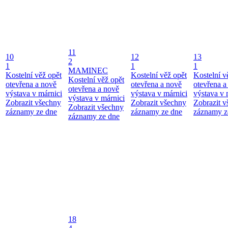
11
10
12
13
2
1
1
1
MAMINEC
Kostelní věž opět
Kostelní věž opět
Kostelní v
Kostelní věž opět
otevřena a nově
otevřena a nově
otevřena a
otevřena a nově
výstava v márnici
výstava v márnici
výstava v 
výstava v márnici
Zobrazit všechny
Zobrazit všechny
Zobrazit 
Zobrazit všechny
záznamy ze dne
záznamy ze dne
záznamy z
záznamy ze dne
18