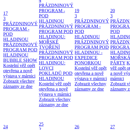
4
PRÁZDNINOVÝ
PROGRAM -
19
20
17
POD
3
3
3
HLADINOU
PRÁZDNINOVÝ
PRÁZDN
PRÁZDNINOVÝ
PRÁZDNINOVÝ
PROGRAM -
PROGRA
PROGRAM -
PROGRAM POD
POD
POD
POD
HLADINOU:
HLADINOU
HLADIN
HLADINOU
MOŘSKÉ
PRÁZDNINOVÝ
PRÁZDN
PRÁZDNINOVÝ
TVOŘENÍ
PROGRAM POD
PROGRA
PROGRAM POD
PRÁZDNINOVÝ
HLADINOU -
HLADIN
HLADINOU
PROGRAM POD
EXPEDICE
MOŘSK
BUBBLE SHOW
HLADINOU:
PONORKOU
PÁRTY
K
Kostelní věž opět
LOVCI
Kostelní věž opět
věž opět o
otevřena a nově
POKLADŮ POD
otevřena a nově
a nově výs
výstava v márnici
HLADINOU
výstava v márnici
márnici
Zobrazit všechny
Kostelní věž opět
Zobrazit všechny
Zobrazit 
záznamy ze dne
otevřena a nově
záznamy ze dne
záznamy z
výstava v márnici
Zobrazit všechny
záznamy ze dne
25
24
26
27
2