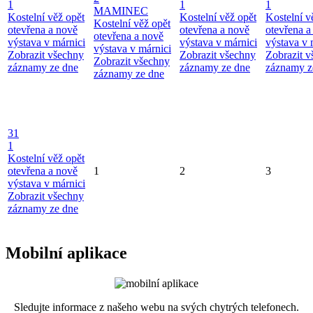
1
1
1
MAMINEC
Kostelní věž opět
Kostelní věž opět
Kostelní v
Kostelní věž opět
otevřena a nově
otevřena a nově
otevřena a
otevřena a nově
výstava v márnici
výstava v márnici
výstava v 
výstava v márnici
Zobrazit všechny
Zobrazit všechny
Zobrazit 
Zobrazit všechny
záznamy ze dne
záznamy ze dne
záznamy z
záznamy ze dne
31
1
Kostelní věž opět
otevřena a nově
1
2
3
výstava v márnici
Zobrazit všechny
záznamy ze dne
Mobilní aplikace
Sledujte informace z našeho webu na svých chytrých telefonech.