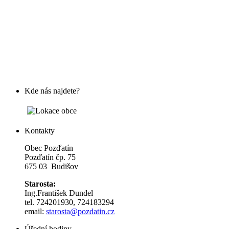
Kde nás najdete?
Kontakty
Obec Pozďatín
Pozďatín čp. 75
675 03 Budišov
Starosta:
Ing.František Dundel
tel. 724201930, 724183294
email:
s
tarosta@pozdatin.cz
Úřední hodiny