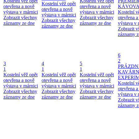
Kostelní věž opět
Kostelní věž opět
PREMIÉ
Kostelní věž opět
otevřena a nově
otevřena a nově
KÁVOV
otevřena a nově
výstava v márnici
výstava v márnici
Kostelní v
výstava v márnici
Zobrazit všechny
Zobrazit všechny
otevřena a
Zobrazit všechny
záznamy ze dne
záznamy ze dne
výstava v 
záznamy ze dne
Zobrazit 
záznamy z
6
2
3
4
5
PRÁZDN
1
1
1
KAVÁR
Kostelní věž opět
Kostelní věž opět
Kostelní věž opět
EXPERI
otevřena a nově
otevřena a nově
otevřena a nově
Kostelní v
výstava v márnici
výstava v márnici
výstava v márnici
otevřena a
Zobrazit všechny
Zobrazit všechny
Zobrazit všechny
výstava v 
záznamy ze dne
záznamy ze dne
záznamy ze dne
Zobrazit 
záznamy z