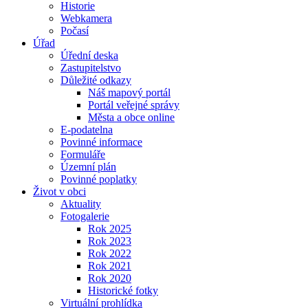
Historie
Webkamera
Počasí
Úřad
Úřední deska
Zastupitelstvo
Důležité odkazy
Náš mapový portál
Portál veřejné správy
Města a obce online
E-podatelna
Povinné informace
Formuláře
Územní plán
Povinné poplatky
Život v obci
Aktuality
Fotogalerie
Rok 2025
Rok 2023
Rok 2022
Rok 2021
Rok 2020
Historické fotky
Virtuální prohlídka