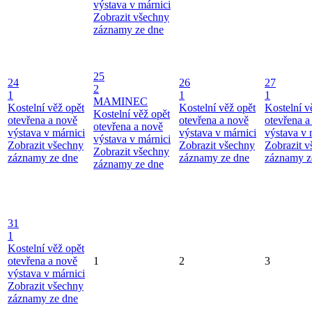
výstava v márnici
Zobrazit všechny
záznamy ze dne
25
24
26
27
2
1
1
1
MAMINEC
Kostelní věž opět
Kostelní věž opět
Kostelní v
Kostelní věž opět
otevřena a nově
otevřena a nově
otevřena a
otevřena a nově
výstava v márnici
výstava v márnici
výstava v 
výstava v márnici
Zobrazit všechny
Zobrazit všechny
Zobrazit 
Zobrazit všechny
záznamy ze dne
záznamy ze dne
záznamy z
záznamy ze dne
31
1
Kostelní věž opět
otevřena a nově
1
2
3
výstava v márnici
Zobrazit všechny
záznamy ze dne