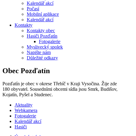
Kalendář akcí
Počasí
Mobilní aplikace
Kalendář akcí
Kontakty
Kontakty obec
Hasiči Pozďatín
Fotogalerie
Myslivecký spolek
Napište nám
Důležité odkazy
Obec Pozďatín
Pozďatín je obec v okrese Třebíč v Kraji Vysočina. Žije zde
180 obyvatel. Sousedními obcemi sídla jsou Smrk, Budišov,
Kojatín, Pyšel a Studenec.
Aktuality
Webkamera
Fotogalerie
Kalendář akcí
Hasiči