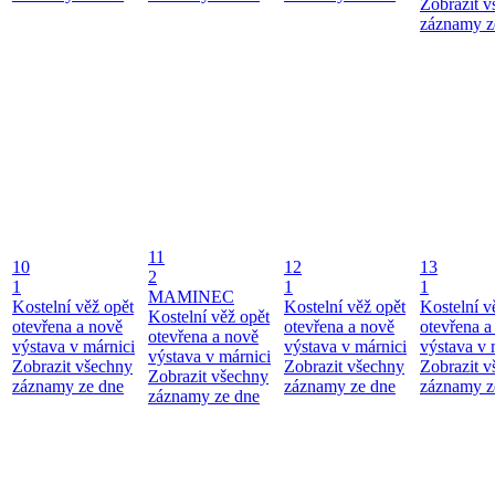
Zobrazit 
záznamy z
11
10
12
13
2
1
1
1
MAMINEC
Kostelní věž opět
Kostelní věž opět
Kostelní v
Kostelní věž opět
otevřena a nově
otevřena a nově
otevřena a
otevřena a nově
výstava v márnici
výstava v márnici
výstava v 
výstava v márnici
Zobrazit všechny
Zobrazit všechny
Zobrazit 
Zobrazit všechny
záznamy ze dne
záznamy ze dne
záznamy z
záznamy ze dne