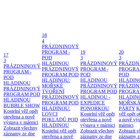
18
4
PRÁZDNINOVÝ
PROGRAM -
19
20
17
POD
3
3
3
HLADINOU
PRÁZDNINOVÝ
PRÁZDN
PRÁZDNINOVÝ
PRÁZDNINOVÝ
PROGRAM -
PROGRA
PROGRAM -
PROGRAM POD
POD
POD
POD
HLADINOU:
HLADINOU
HLADIN
HLADINOU
MOŘSKÉ
PRÁZDNINOVÝ
PRÁZDN
PRÁZDNINOVÝ
TVOŘENÍ
PROGRAM POD
PROGRA
PROGRAM POD
PRÁZDNINOVÝ
HLADINOU -
HLADIN
HLADINOU
PROGRAM POD
EXPEDICE
MOŘSK
BUBBLE SHOW
HLADINOU:
PONORKOU
PÁRTY
K
Kostelní věž opět
LOVCI
Kostelní věž opět
věž opět o
otevřena a nově
POKLADŮ POD
otevřena a nově
a nově výs
výstava v márnici
HLADINOU
výstava v márnici
márnici
Zobrazit všechny
Kostelní věž opět
Zobrazit všechny
Zobrazit 
záznamy ze dne
otevřena a nově
záznamy ze dne
záznamy z