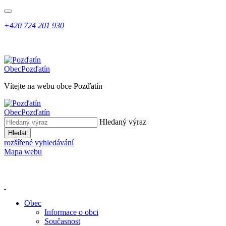
+420 724 201 930
Obec
Pozďatín
Vítejte na webu obce Pozďatín
Obec
Pozďatín
Hledaný výraz
Hledat
rozšířené vyhledávání
Mapa webu
Obec
Informace o obci
Současnost