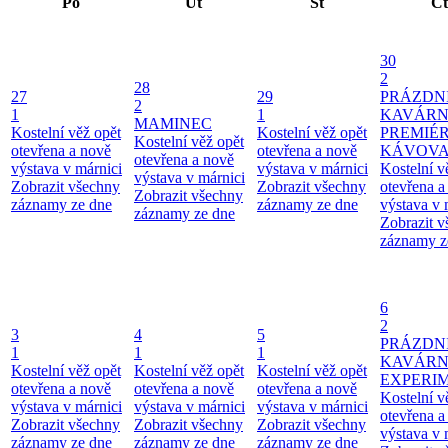
Po
Út
St
Čt
30
2
28
27
29
PRÁZDN
2
1
1
KAVÁRN
MAMINEC
Kostelní věž opět
Kostelní věž opět
PREMIÉ
Kostelní věž opět
otevřena a nově
otevřena a nově
KÁVOV
otevřena a nově
výstava v márnici
výstava v márnici
Kostelní v
výstava v márnici
Zobrazit všechny
Zobrazit všechny
otevřena a
Zobrazit všechny
záznamy ze dne
záznamy ze dne
výstava v 
záznamy ze dne
Zobrazit 
záznamy z
6
2
3
4
5
PRÁZDN
1
1
1
KAVÁR
Kostelní věž opět
Kostelní věž opět
Kostelní věž opět
EXPERI
otevřena a nově
otevřena a nově
otevřena a nově
Kostelní v
výstava v márnici
výstava v márnici
výstava v márnici
otevřena a
Zobrazit všechny
Zobrazit všechny
Zobrazit všechny
výstava v 
záznamy ze dne
záznamy ze dne
záznamy ze dne