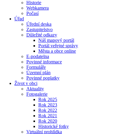
Historie
Webkamera
Počasí
Úřad
Úřední deska
Zastupitelstvo
Důležité odkazy
Náš mapový portál
Portál veřejné správy
Města a obce online
E-podatelna
Povinné informace
Formuláře
Územní plán
Povinné poplatky
Život v obci
Aktuality
Fotogalerie
Rok 2025
Rok 2023
Rok 2022
Rok 2021
Rok 2020
Historické fotky
Virtuální prohlídka