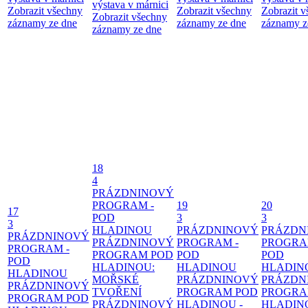
výstava v márnici
Zobrazit všechny
Zobrazit všechny
Zobrazit 
Zobrazit všechny
záznamy ze dne
záznamy ze dne
záznamy z
záznamy ze dne
18
4
PRÁZDNINOVÝ
PROGRAM -
19
20
17
POD
3
3
3
HLADINOU
PRÁZDNINOVÝ
PRÁZDN
PRÁZDNINOVÝ
PRÁZDNINOVÝ
PROGRAM -
PROGRA
PROGRAM -
PROGRAM POD
POD
POD
POD
HLADINOU:
HLADINOU
HLADIN
HLADINOU
MOŘSKÉ
PRÁZDNINOVÝ
PRÁZDN
PRÁZDNINOVÝ
TVOŘENÍ
PROGRAM POD
PROGRA
PROGRAM POD
PRÁZDNINOVÝ
HLADINOU -
HLADIN