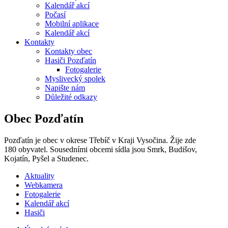
Kalendář akcí
Počasí
Mobilní aplikace
Kalendář akcí
Kontakty
Kontakty obec
Hasiči Pozďatín
Fotogalerie
Myslivecký spolek
Napište nám
Důležité odkazy
Obec Pozďatín
Pozďatín je obec v okrese Třebíč v Kraji Vysočina. Žije zde
180 obyvatel. Sousedními obcemi sídla jsou Smrk, Budišov,
Kojatín, Pyšel a Studenec.
Aktuality
Webkamera
Fotogalerie
Kalendář akcí
Hasiči