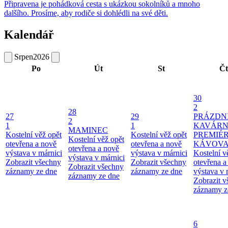
Připravena je pohádková cesta s ukázkou sokolníků a mnoho
dalšího. Prosíme, aby rodiče si dohlédli na své děti.
Kalendář
Srpen
2026
Po
Út
St
Čt
30
2
28
27
29
PRÁZDN
2
1
1
KAVÁRN
MAMINEC
Kostelní věž opět
Kostelní věž opět
PREMIÉ
Kostelní věž opět
otevřena a nově
otevřena a nově
KÁVOV
otevřena a nově
výstava v márnici
výstava v márnici
Kostelní v
výstava v márnici
Zobrazit všechny
Zobrazit všechny
otevřena a
Zobrazit všechny
záznamy ze dne
záznamy ze dne
výstava v 
záznamy ze dne
Zobrazit 
záznamy z
6