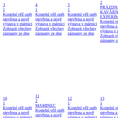
2
3
4
5
PRÁZDN
1
1
1
KAVÁR
Kostelní věž opět
Kostelní věž opět
Kostelní věž opět
EXPERI
otevřena a nově
otevřena a nově
otevřena a nově
Kostelní v
výstava v márnici
výstava v márnici
výstava v márnici
otevřena a
Zobrazit všechny
Zobrazit všechny
Zobrazit všechny
výstava v 
záznamy ze dne
záznamy ze dne
záznamy ze dne
Zobrazit 
záznamy z
11
10
12
13
2
1
1
1
MAMINEC
Kostelní věž opět
Kostelní věž opět
Kostelní v
Kostelní věž opět
otevřena a nově
otevřena a nově
otevřena a
otevřena a nově
výstava v márnici
výstava v márnici
výstava v 