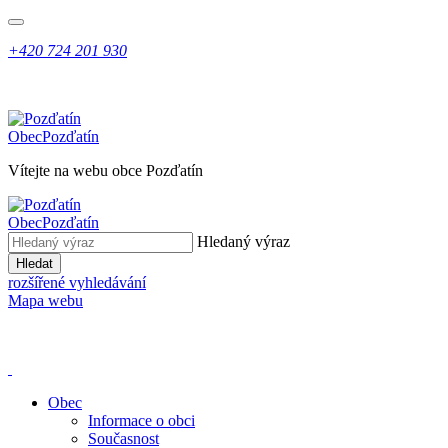
+420 724 201 930
Obec
Pozďatín
Vítejte na webu obce Pozďatín
Obec
Pozďatín
Hledaný výraz
Hledat
rozšířené vyhledávání
Mapa webu
Obec
Informace o obci
Současnost