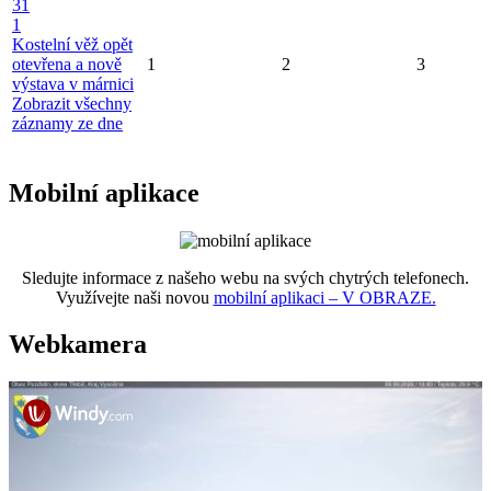
31
1
Kostelní věž opět
otevřena a nově
1
2
3
výstava v márnici
Zobrazit všechny
záznamy ze dne
Mobilní aplikace
Sledujte informace z našeho webu na svých chytrých telefonech.
Využívejte naši novou
mobilní aplikaci – V OBRAZE.
Webkamera