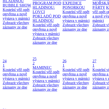
HLADINOU
PROGRAM POD
EXPEDICE
MOŘSK
BUBBLE SHOW
HLADINOU:
PONORKOU
PÁRTY
K
Kostelní věž opět
LOVCI
Kostelní věž opět
věž opět o
otevřena a nově
POKLADŮ POD
otevřena a nově
a nově výs
výstava v márnici
HLADINOU
výstava v márnici
márnici
Zobrazit všechny
Kostelní věž opět
Zobrazit všechny
Zobrazit 
záznamy ze dne
otevřena a nově
záznamy ze dne
záznamy z
výstava v márnici
Zobrazit všechny
záznamy ze dne
25
24
26
27
2
1
1
1
MAMINEC
Kostelní věž opět
Kostelní věž opět
Kostelní v
Kostelní věž opět
otevřena a nově
otevřena a nově
otevřena a
otevřena a nově
výstava v márnici
výstava v márnici
výstava v 
výstava v márnici
Zobrazit všechny
Zobrazit všechny
Zobrazit 
Zobrazit všechny
záznamy ze dne
záznamy ze dne
záznamy z
záznamy ze dne