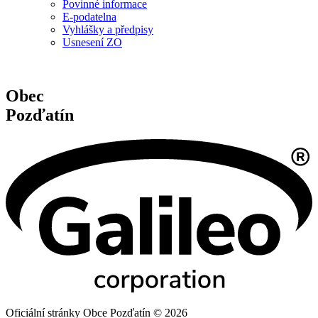
Povinné informace
E-podatelna
Vyhlášky a předpisy
Usnesení ZO
Obec
Pozďatín
Oficiální stránky Obce Pozďatín © 2026