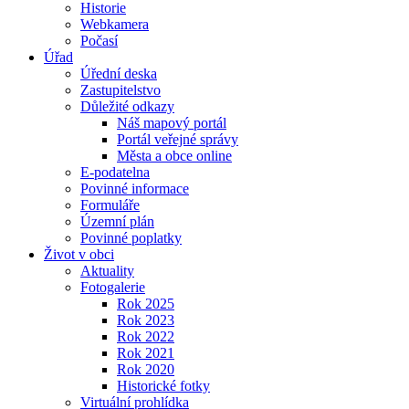
Historie
Webkamera
Počasí
Úřad
Úřední deska
Zastupitelstvo
Důležité odkazy
Náš mapový portál
Portál veřejné správy
Města a obce online
E-podatelna
Povinné informace
Formuláře
Územní plán
Povinné poplatky
Život v obci
Aktuality
Fotogalerie
Rok 2025
Rok 2023
Rok 2022
Rok 2021
Rok 2020
Historické fotky
Virtuální prohlídka