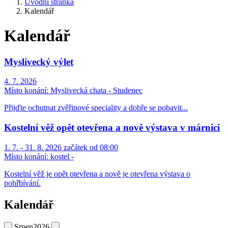
Úvodní stránka
Kalendář
Kalendář
Myslivecký výlet
4. 7. 2026
Místo konání:
Myslivecká chata - Studenec
Přijďte ochutnat zvěřinové speciality a dobře se pobavit...
Kostelní věž opět otevřena a nově výstava v márnici
1. 7. - 31. 8. 2026 začátek od 08:00
Místo konání:
kostel -
Kostelní věž je opět otevřena a nově je otevřena výstava o
pohřbívání.
Kalendář
Srpen
2026