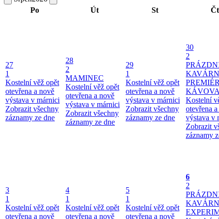
Po
Út
St
Čt
30
2
28
27
29
PRÁZDN
2
1
1
KAVÁRN
MAMINEC
Kostelní věž opět
Kostelní věž opět
PREMIÉ
Kostelní věž opět
otevřena a nově
otevřena a nově
KÁVOV
otevřena a nově
výstava v márnici
výstava v márnici
Kostelní v
výstava v márnici
Zobrazit všechny
Zobrazit všechny
otevřena a
Zobrazit všechny
záznamy ze dne
záznamy ze dne
výstava v 
záznamy ze dne
Zobrazit 
záznamy z
6
2
3
4
5
PRÁZDN
1
1
1
KAVÁR
Kostelní věž opět
Kostelní věž opět
Kostelní věž opět
EXPERI
otevřena a nově
otevřena a nově
otevřena a nově