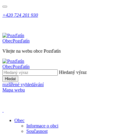
+420 724 201 930
Obec
Pozďatín
Vítejte na webu obce Pozďatín
Obec
Pozďatín
Hledaný výraz
Hledat
rozšířené vyhledávání
Mapa webu
Obec
Informace o obci
Současnost