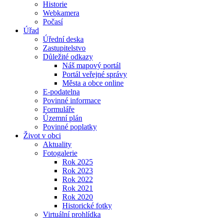
Historie
Webkamera
Počasí
Úřad
Úřední deska
Zastupitelstvo
Důležité odkazy
Náš mapový portál
Portál veřejné správy
Města a obce online
E-podatelna
Povinné informace
Formuláře
Územní plán
Povinné poplatky
Život v obci
Aktuality
Fotogalerie
Rok 2025
Rok 2023
Rok 2022
Rok 2021
Rok 2020
Historické fotky
Virtuální prohlídka