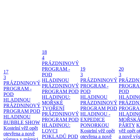
18
4
PRÁZDNINOVÝ
PROGRAM -
19
20
17
POD
3
3
3
HLADINOU
PRÁZDNINOVÝ
PRÁZDN
PRÁZDNINOVÝ
PRÁZDNINOVÝ
PROGRAM -
PROGRA
PROGRAM -
PROGRAM POD
POD
POD
POD
HLADINOU:
HLADINOU
HLADIN
HLADINOU
MOŘSKÉ
PRÁZDNINOVÝ
PRÁZDN
PRÁZDNINOVÝ
TVOŘENÍ
PROGRAM POD
PROGRA
PROGRAM POD
PRÁZDNINOVÝ
HLADINOU -
HLADIN
HLADINOU
PROGRAM POD
EXPEDICE
MOŘSK
BUBBLE SHOW
HLADINOU:
PONORKOU
PÁRTY
K
Kostelní věž opět
LOVCI
Kostelní věž opět
věž opět o
otevřena a nově
POKLADŮ POD
otevřena a nově
a nově výs
výstava v márnici