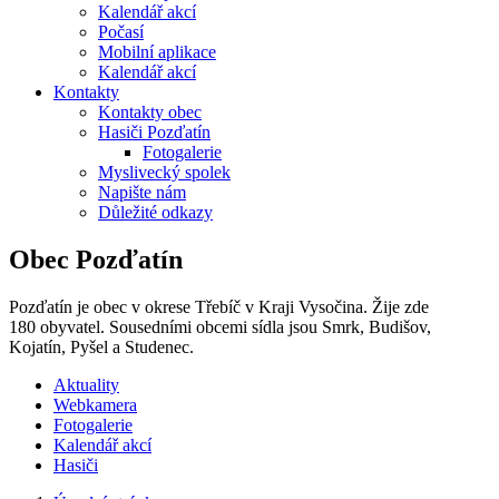
Kalendář akcí
Počasí
Mobilní aplikace
Kalendář akcí
Kontakty
Kontakty obec
Hasiči Pozďatín
Fotogalerie
Myslivecký spolek
Napište nám
Důležité odkazy
Obec Pozďatín
Pozďatín je obec v okrese Třebíč v Kraji Vysočina. Žije zde
180 obyvatel. Sousedními obcemi sídla jsou Smrk, Budišov,
Kojatín, Pyšel a Studenec.
Aktuality
Webkamera
Fotogalerie
Kalendář akcí
Hasiči