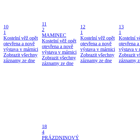
11
10
12
13
2
1
1
1
MAMINEC
Kostelní věž opět
Kostelní věž opět
Kostelní v
Kostelní věž opět
otevřena a nově
otevřena a nově
otevřena a
otevřena a nově
výstava v márnici
výstava v márnici
výstava v 
výstava v márnici
Zobrazit všechny
Zobrazit všechny
Zobrazit 
Zobrazit všechny
záznamy ze dne
záznamy ze dne
záznamy z
záznamy ze dne
18
4
PRÁZDNINOVÝ