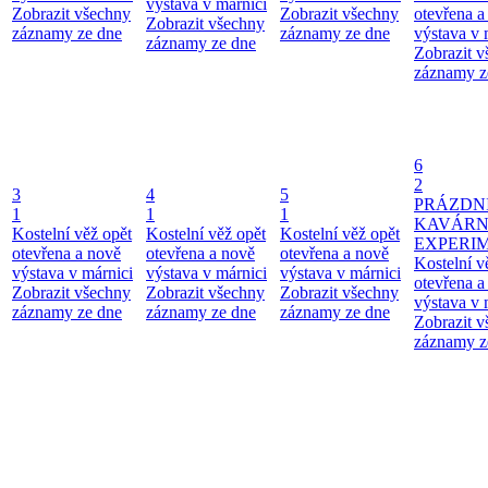
výstava v márnici
Zobrazit všechny
Zobrazit všechny
otevřena a
Zobrazit všechny
záznamy ze dne
záznamy ze dne
výstava v 
záznamy ze dne
Zobrazit 
záznamy z
6
2
3
4
5
PRÁZDN
1
1
1
KAVÁR
Kostelní věž opět
Kostelní věž opět
Kostelní věž opět
EXPERI
otevřena a nově
otevřena a nově
otevřena a nově
Kostelní v
výstava v márnici
výstava v márnici
výstava v márnici
otevřena a
Zobrazit všechny
Zobrazit všechny
Zobrazit všechny
výstava v 
záznamy ze dne
záznamy ze dne
záznamy ze dne
Zobrazit 
záznamy z