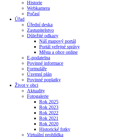
Historie
Webkamera
Počasí
Úřad
Úřední deska
Zastupitelstvo
Důležité odkazy
Náš mapový portál
Portál veřejné správy
Města a obce online
E-podatelna
Povinné informace
Formuláře
Územní plán
Povinné poplatky
Život v obci
Aktuality
Fotogalerie
Rok 2025
Rok 2023
Rok 2022
Rok 2021
Rok 2020
Historické fotky
Virtuální prohlídka