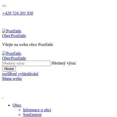
+420 724 201 930
Obec
Pozďatín
Vítejte na webu obce Pozďatín
Obec
Pozďatín
Hledaný výraz
Hledat
rozšířené vyhledávání
Mapa webu
Obec
Informace o obci
Současnost