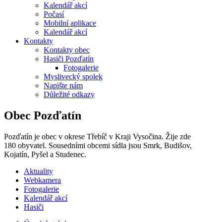
Kalendář akcí
Počasí
Mobilní aplikace
Kalendář akcí
Kontakty
Kontakty obec
Hasiči Pozďatín
Fotogalerie
Myslivecký spolek
Napište nám
Důležité odkazy
Obec Pozďatín
Pozďatín je obec v okrese Třebíč v Kraji Vysočina. Žije zde
180 obyvatel. Sousedními obcemi sídla jsou Smrk, Budišov,
Kojatín, Pyšel a Studenec.
Aktuality
Webkamera
Fotogalerie
Kalendář akcí
Hasiči