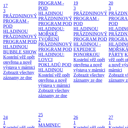
PROGRAM -
19
20
17
POD
3
3
3
HLADINOU
PRÁZDNINOVÝ
PRÁZDN
PRÁZDNINOVÝ
PRÁZDNINOVÝ
PROGRAM -
PROGRA
PROGRAM -
PROGRAM POD
POD
POD
POD
HLADINOU:
HLADINOU
HLADIN
HLADINOU
MOŘSKÉ
PRÁZDNINOVÝ
PRÁZDN
PRÁZDNINOVÝ
TVOŘENÍ
PROGRAM POD
PROGRA
PROGRAM POD
PRÁZDNINOVÝ
HLADINOU -
HLADIN
HLADINOU
PROGRAM POD
EXPEDICE
MOŘSK
BUBBLE SHOW
HLADINOU:
PONORKOU
PÁRTY
K
Kostelní věž opět
LOVCI
Kostelní věž opět
věž opět o
otevřena a nově
POKLADŮ POD
otevřena a nově
a nově výs
výstava v márnici
HLADINOU
výstava v márnici
márnici
Zobrazit všechny
Kostelní věž opět
Zobrazit všechny
Zobrazit 
záznamy ze dne
otevřena a nově
záznamy ze dne
záznamy z
výstava v márnici
Zobrazit všechny
záznamy ze dne
25
24
26
27
2
1
1
1
MAMINEC
Kostelní věž opět
Kostelní věž opět
Kostelní v