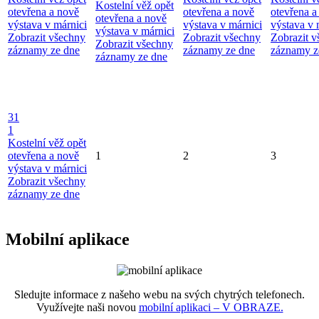
Kostelní věž opět
otevřena a nově
otevřena a nově
otevřena a
otevřena a nově
výstava v márnici
výstava v márnici
výstava v 
výstava v márnici
Zobrazit všechny
Zobrazit všechny
Zobrazit 
Zobrazit všechny
záznamy ze dne
záznamy ze dne
záznamy z
záznamy ze dne
31
1
Kostelní věž opět
otevřena a nově
1
2
3
výstava v márnici
Zobrazit všechny
záznamy ze dne
Mobilní aplikace
Sledujte informace z našeho webu na svých chytrých telefonech.
Využívejte naši novou
mobilní aplikaci – V OBRAZE.