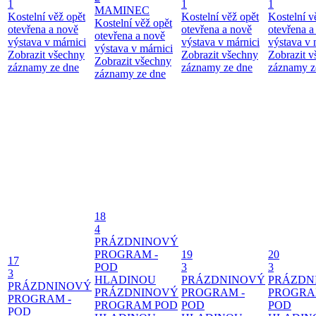
1
1
1
MAMINEC
Kostelní věž opět
Kostelní věž opět
Kostelní v
Kostelní věž opět
otevřena a nově
otevřena a nově
otevřena a
otevřena a nově
výstava v márnici
výstava v márnici
výstava v 
výstava v márnici
Zobrazit všechny
Zobrazit všechny
Zobrazit 
Zobrazit všechny
záznamy ze dne
záznamy ze dne
záznamy z
záznamy ze dne
18
4
PRÁZDNINOVÝ
PROGRAM -
19
20
17
POD
3
3
3
HLADINOU
PRÁZDNINOVÝ
PRÁZDN
PRÁZDNINOVÝ
PRÁZDNINOVÝ
PROGRAM -
PROGRA
PROGRAM -
PROGRAM POD
POD
POD
POD