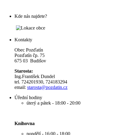
Kde nás najdete?
Kontakty
Obec Pozďatín
Pozďatín čp. 75
675 03 Budišov
Starosta:
Ing.František Dundel
tel. 724201930, 724183294
email:
s
tarosta@pozdatin.cz
Úřední hodiny
úterý a pátek - 18:00 - 20:00
Knihovna
pondělí - 16:00 - 18:00