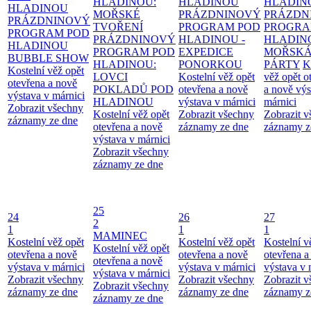
HLADINOU:
HLADINOU
HLADIN
HLADINOU
MOŘSKÉ
PRÁZDNINOVÝ
PRÁZDN
PRÁZDNINOVÝ
TVOŘENÍ
PROGRAM POD
PROGRA
PROGRAM POD
PRÁZDNINOVÝ
HLADINOU -
HLADIN
HLADINOU
PROGRAM POD
EXPEDICE
MOŘSK
BUBBLE SHOW
HLADINOU:
PONORKOU
PÁRTY
K
Kostelní věž opět
LOVCI
Kostelní věž opět
věž opět o
otevřena a nově
POKLADŮ POD
otevřena a nově
a nově výs
výstava v márnici
HLADINOU
výstava v márnici
márnici
Zobrazit všechny
Kostelní věž opět
Zobrazit všechny
Zobrazit 
záznamy ze dne
otevřena a nově
záznamy ze dne
záznamy z
výstava v márnici
Zobrazit všechny
záznamy ze dne
25
24
26
27
2
1
1
1
MAMINEC
Kostelní věž opět
Kostelní věž opět
Kostelní v
Kostelní věž opět
otevřena a nově
otevřena a nově
otevřena a
otevřena a nově
výstava v márnici
výstava v márnici
výstava v 
výstava v márnici
Zobrazit všechny
Zobrazit všechny
Zobrazit 
Zobrazit všechny
záznamy ze dne
záznamy ze dne
záznamy z
záznamy ze dne