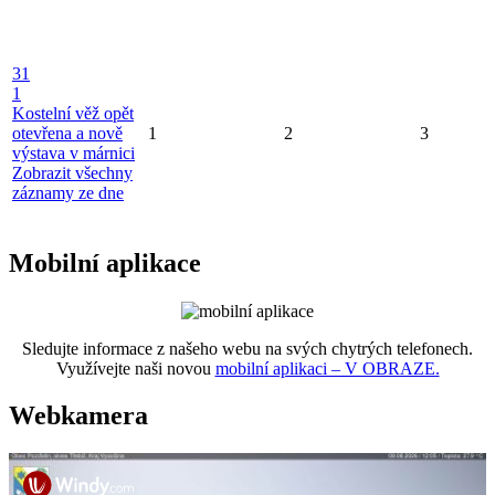
31
1
Kostelní věž opět
otevřena a nově
1
2
3
výstava v márnici
Zobrazit všechny
záznamy ze dne
Mobilní aplikace
Sledujte informace z našeho webu na svých chytrých telefonech.
Využívejte naši novou
mobilní aplikaci – V OBRAZE.
Webkamera