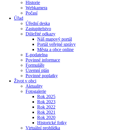
Historie
Webkamera
Počasí
Úřad
Úřední deska
Zastupitelstvo
Důležité odkazy
Náš mapový portál
Portál veřejné správy
Města a obce online
E-podatelna
Povinné informace
Formuláře
Územní plán
Povinné poplatky
Život v obci
Aktuality
Fotogalerie
Rok 2025
Rok 2023
Rok 2022
Rok 2021
Rok 2020
Historické fotky
Virtuální prohlídka