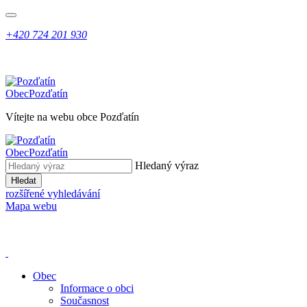
+420 724 201 930
Obec
Pozďatín
Vítejte na webu obce Pozďatín
Obec
Pozďatín
Hledaný výraz
Hledat
rozšířené vyhledávání
Mapa webu
Obec
Informace o obci
Současnost