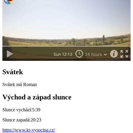
Svátek
Svátek má
Roman
Východ a západ slunce
Slunce vychází:
5:39
Slunce zapadá:
20:23
https://www.kr-vysocina.cz/