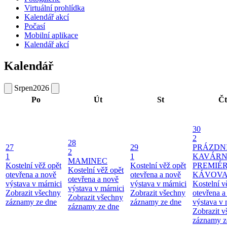
Virtuální prohlídka
Kalendář akcí
Počasí
Mobilní aplikace
Kalendář akcí
Kalendář
Srpen
2026
Po
Út
St
Čt
30
2
28
27
29
PRÁZDN
2
1
1
KAVÁRN
MAMINEC
Kostelní věž opět
Kostelní věž opět
PREMIÉ
Kostelní věž opět
otevřena a nově
otevřena a nově
KÁVOV
otevřena a nově
výstava v márnici
výstava v márnici
Kostelní v
výstava v márnici
Zobrazit všechny
Zobrazit všechny
otevřena a
Zobrazit všechny
záznamy ze dne
záznamy ze dne
výstava v 
záznamy ze dne
Zobrazit 
záznamy z