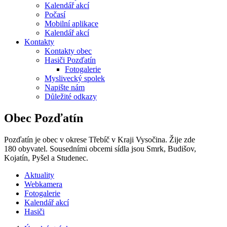
Kalendář akcí
Počasí
Mobilní aplikace
Kalendář akcí
Kontakty
Kontakty obec
Hasiči Pozďatín
Fotogalerie
Myslivecký spolek
Napište nám
Důležité odkazy
Obec Pozďatín
Pozďatín je obec v okrese Třebíč v Kraji Vysočina. Žije zde
180 obyvatel. Sousedními obcemi sídla jsou Smrk, Budišov,
Kojatín, Pyšel a Studenec.
Aktuality
Webkamera
Fotogalerie
Kalendář akcí
Hasiči