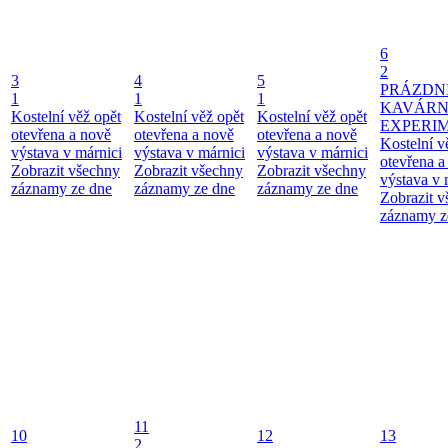
6
2
3
4
5
PRÁZDN
1
1
1
KAVÁR
Kostelní věž opět
Kostelní věž opět
Kostelní věž opět
EXPERI
otevřena a nově
otevřena a nově
otevřena a nově
Kostelní v
výstava v márnici
výstava v márnici
výstava v márnici
otevřena a
Zobrazit všechny
Zobrazit všechny
Zobrazit všechny
výstava v 
záznamy ze dne
záznamy ze dne
záznamy ze dne
Zobrazit 
záznamy z
11
10
12
13
2