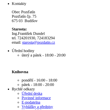
Kontakty
Obec Pozďatín
Pozďatín čp. 75
675 03 Budišov
Starosta:
Ing.František Dundel
tel. 724201930, 724183294
email:
s
tarosta@pozdatin.cz
Úřední hodiny
úterý a pátek - 18:00 - 20:00
Knihovna
pondělí - 16:00 - 18:00
pátek - 18:00 - 20:00
Rychlé odkazy
Úřední deska
Povinné informace
E-podatelna
Vyhlášky a předpisy