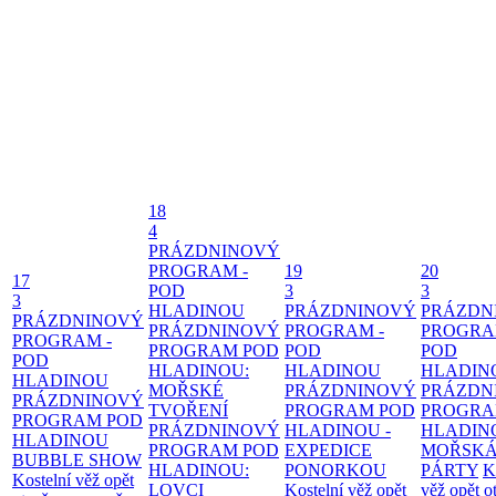
18
4
PRÁZDNINOVÝ
PROGRAM -
19
20
17
POD
3
3
3
HLADINOU
PRÁZDNINOVÝ
PRÁZDN
PRÁZDNINOVÝ
PRÁZDNINOVÝ
PROGRAM -
PROGRA
PROGRAM -
PROGRAM POD
POD
POD
POD
HLADINOU:
HLADINOU
HLADIN
HLADINOU
MOŘSKÉ
PRÁZDNINOVÝ
PRÁZDN
PRÁZDNINOVÝ
TVOŘENÍ
PROGRAM POD
PROGRA
PROGRAM POD
PRÁZDNINOVÝ
HLADINOU -
HLADIN
HLADINOU
PROGRAM POD
EXPEDICE
MOŘSK
BUBBLE SHOW
HLADINOU:
PONORKOU
PÁRTY
K
Kostelní věž opět
LOVCI
Kostelní věž opět
věž opět o