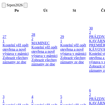
Srpen
2026
Po
Út
St
Čt
30
2
28
27
29
PRÁZDN
2
1
1
KAVÁRN
MAMINEC
Kostelní věž opět
Kostelní věž opět
PREMIÉ
Kostelní věž opět
otevřena a nově
otevřena a nově
KÁVOV
otevřena a nově
výstava v márnici
výstava v márnici
Kostelní v
výstava v márnici
Zobrazit všechny
Zobrazit všechny
otevřena a
Zobrazit všechny
záznamy ze dne
záznamy ze dne
výstava v 
záznamy ze dne
Zobrazit 
záznamy z
6
2
3
4
5
PRÁZDN
1
1
1
KAVÁR