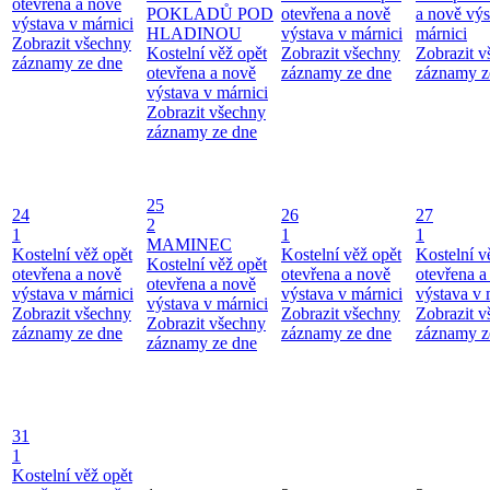
otevřena a nově
POKLADŮ POD
otevřena a nově
a nově výs
výstava v márnici
HLADINOU
výstava v márnici
márnici
Zobrazit všechny
Kostelní věž opět
Zobrazit všechny
Zobrazit 
záznamy ze dne
otevřena a nově
záznamy ze dne
záznamy z
výstava v márnici
Zobrazit všechny
záznamy ze dne
25
24
26
27
2
1
1
1
MAMINEC
Kostelní věž opět
Kostelní věž opět
Kostelní v
Kostelní věž opět
otevřena a nově
otevřena a nově
otevřena a
otevřena a nově
výstava v márnici
výstava v márnici
výstava v 
výstava v márnici
Zobrazit všechny
Zobrazit všechny
Zobrazit 
Zobrazit všechny
záznamy ze dne
záznamy ze dne
záznamy z
záznamy ze dne
31
1
Kostelní věž opět