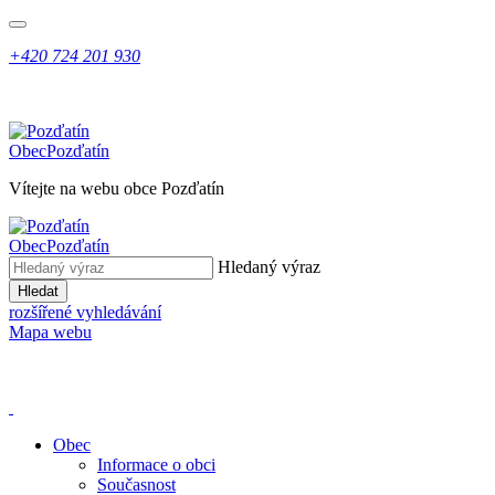
+420 724 201 930
Obec
Pozďatín
Vítejte na webu obce Pozďatín
Obec
Pozďatín
Hledaný výraz
Hledat
rozšířené vyhledávání
Mapa webu
Obec
Informace o obci
Současnost