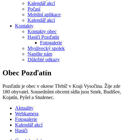
Kalendář akcí
Počasí
Mobilní aplikace
Kalendář akcí
Kontakty
Kontakty obec
Hasiči Pozďatín
Fotogalerie
Myslivecký spolek
Napište nám
Důležité odkazy
Obec Pozďatín
Pozďatín je obec v okrese Třebíč v Kraji Vysočina. Žije zde
180 obyvatel. Sousedními obcemi sídla jsou Smrk, Budišov,
Kojatín, Pyšel a Studenec.
Aktuality
Webkamera
Fotogalerie
Kalendář akcí
Hasiči