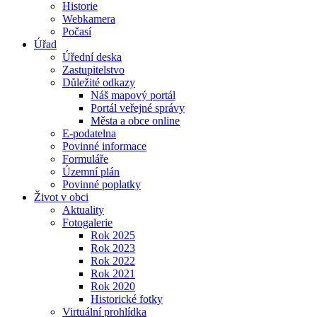
Historie
Webkamera
Počasí
Úřad
Úřední deska
Zastupitelstvo
Důležité odkazy
Náš mapový portál
Portál veřejné správy
Města a obce online
E-podatelna
Povinné informace
Formuláře
Územní plán
Povinné poplatky
Život v obci
Aktuality
Fotogalerie
Rok 2025
Rok 2023
Rok 2022
Rok 2021
Rok 2020
Historické fotky
Virtuální prohlídka