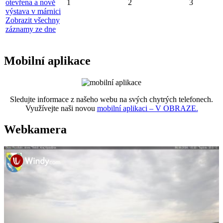
otevřena a nově
1
2
3
výstava v márnici
Zobrazit všechny
záznamy ze dne
Mobilní aplikace
Sledujte informace z našeho webu na svých chytrých telefonech.
Využívejte naši novou
mobilní aplikaci – V OBRAZE.
Webkamera