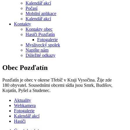
Kalendář akcí
Počasí
Mobilní aplikace
Kalendář akcí
Kontakty
Kontakty obec
Hasiči Pozďatín
Fotogalerie
Myslivecký spolek
Napište nám
Důležité odkazy
Obec Pozďatín
Pozďatín je obec v okrese Třebíč v Kraji Vysočina. Žije zde
180 obyvatel. Sousedními obcemi sídla jsou Smrk, Budišov,
Kojatín, Pyšel a Studenec.
Aktuality
Webkamera
Fotogalerie
Kalendář akcí
Hasiči