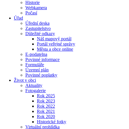
Historie
Webkamera
Počasí
Úřad
Úřední deska
Zastupitelstvo
Důležité odkazy
Náš mapový portál
Portál veřejné správy
Města a obce online
E-podatelna
Povinné informace
Formuláře
Územní plán
Povinné poplatky
Život v obci
Aktuality
Fotogalerie
Rok 2025
Rok 2023
Rok 2022
Rok 2021
Rok 2020
Historické fotky
Virtuální prohlídka