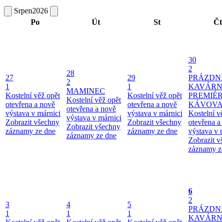
Srpen
2026
Po
Út
St
Čt
30
2
28
27
29
PRÁZDN
2
1
1
KAVÁRN
MAMINEC
Kostelní věž opět
Kostelní věž opět
PREMIÉ
Kostelní věž opět
otevřena a nově
otevřena a nově
KÁVOV
otevřena a nově
výstava v márnici
výstava v márnici
Kostelní v
výstava v márnici
Zobrazit všechny
Zobrazit všechny
otevřena a
Zobrazit všechny
záznamy ze dne
záznamy ze dne
výstava v 
záznamy ze dne
Zobrazit 
záznamy z
6
2
3
4
5
PRÁZDN
1
1
1
KAVÁR