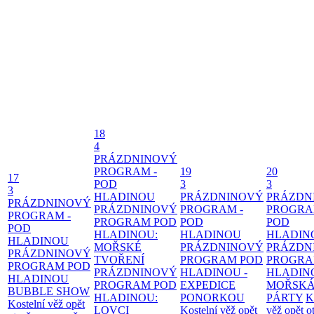
18
4
PRÁZDNINOVÝ
PROGRAM -
19
20
17
POD
3
3
3
HLADINOU
PRÁZDNINOVÝ
PRÁZDN
PRÁZDNINOVÝ
PRÁZDNINOVÝ
PROGRAM -
PROGRA
PROGRAM -
PROGRAM POD
POD
POD
POD
HLADINOU:
HLADINOU
HLADIN
HLADINOU
MOŘSKÉ
PRÁZDNINOVÝ
PRÁZDN
PRÁZDNINOVÝ
TVOŘENÍ
PROGRAM POD
PROGRA
PROGRAM POD
PRÁZDNINOVÝ
HLADINOU -
HLADIN
HLADINOU
PROGRAM POD
EXPEDICE
MOŘSK
BUBBLE SHOW
HLADINOU:
PONORKOU
PÁRTY
K
Kostelní věž opět
LOVCI
Kostelní věž opět
věž opět o