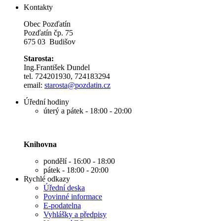
Kontakty
Obec Pozďatín
Pozďatín čp. 75
675 03 Budišov
Starosta:
Ing.František Dundel
tel. 724201930, 724183294
email:
s
tarosta@pozdatin.cz
Úřední hodiny
úterý a pátek - 18:00 - 20:00
Knihovna
pondělí - 16:00 - 18:00
pátek - 18:00 - 20:00
Rychlé odkazy
Úřední deska
Povinné informace
E-podatelna
Vyhlášky a předpisy