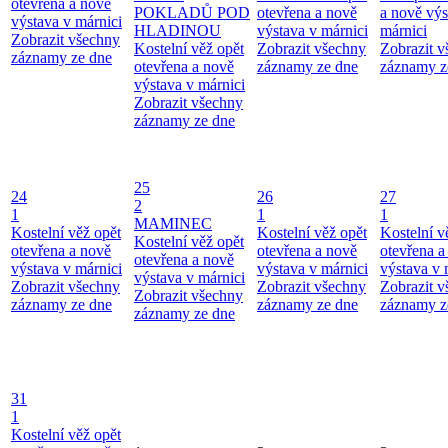
otevřena a nově
POKLADŮ POD
otevřena a nově
a nově výs
výstava v márnici
HLADINOU
výstava v márnici
márnici
Zobrazit všechny
Kostelní věž opět
Zobrazit všechny
Zobrazit 
záznamy ze dne
otevřena a nově
záznamy ze dne
záznamy z
výstava v márnici
Zobrazit všechny
záznamy ze dne
25
24
26
27
2
1
1
1
MAMINEC
Kostelní věž opět
Kostelní věž opět
Kostelní v
Kostelní věž opět
otevřena a nově
otevřena a nově
otevřena a
otevřena a nově
výstava v márnici
výstava v márnici
výstava v 
výstava v márnici
Zobrazit všechny
Zobrazit všechny
Zobrazit 
Zobrazit všechny
záznamy ze dne
záznamy ze dne
záznamy z
záznamy ze dne
31
1
Kostelní věž opět