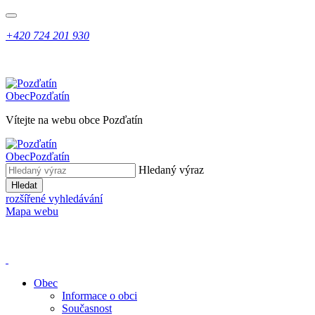
+420 724 201 930
Obec
Pozďatín
Vítejte na webu obce Pozďatín
Obec
Pozďatín
Hledaný výraz
Hledat
rozšířené vyhledávání
Mapa webu
Obec
Informace o obci
Současnost