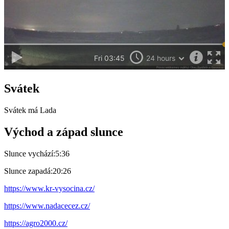
Svátek
Svátek má
Lada
Východ a západ slunce
Slunce vychází:
5:36
Slunce zapadá:
20:26
https://www.kr-vysocina.cz/
https://www.nadacecez.cz/
https://agro2000.cz/