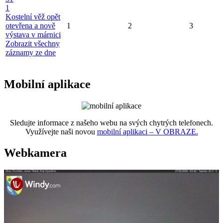
1
Kostelní věž opět
otevřena a nově
1
2
3
výstava v márnici
Zobrazit všechny
záznamy ze dne
Mobilní aplikace
Sledujte informace z našeho webu na svých chytrých telefonech.
Využívejte naši novou
mobilní aplikaci – V OBRAZE.
Webkamera