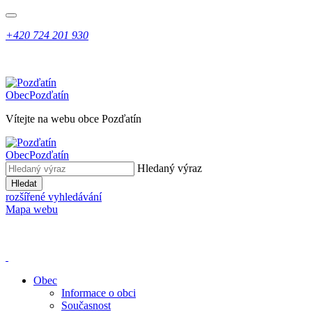
+420 724 201 930
Obec
Pozďatín
Vítejte na webu obce Pozďatín
Obec
Pozďatín
Hledaný výraz
Hledat
rozšířené vyhledávání
Mapa webu
Obec
Informace o obci
Současnost