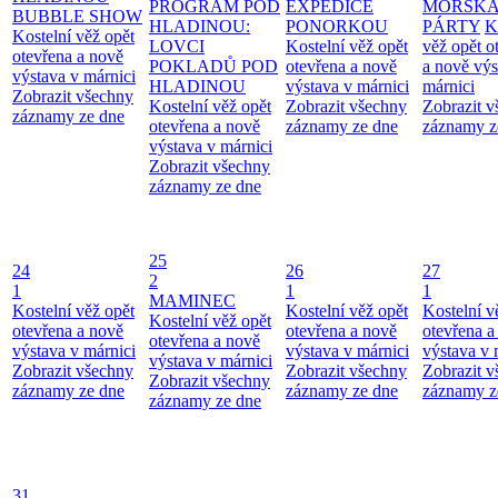
PROGRAM POD
EXPEDICE
MOŘSK
BUBBLE SHOW
HLADINOU:
PONORKOU
PÁRTY
K
Kostelní věž opět
LOVCI
Kostelní věž opět
věž opět o
otevřena a nově
POKLADŮ POD
otevřena a nově
a nově výs
výstava v márnici
HLADINOU
výstava v márnici
márnici
Zobrazit všechny
Kostelní věž opět
Zobrazit všechny
Zobrazit 
záznamy ze dne
otevřena a nově
záznamy ze dne
záznamy z
výstava v márnici
Zobrazit všechny
záznamy ze dne
25
24
26
27
2
1
1
1
MAMINEC
Kostelní věž opět
Kostelní věž opět
Kostelní v
Kostelní věž opět
otevřena a nově
otevřena a nově
otevřena a
otevřena a nově
výstava v márnici
výstava v márnici
výstava v 
výstava v márnici
Zobrazit všechny
Zobrazit všechny
Zobrazit 
Zobrazit všechny
záznamy ze dne
záznamy ze dne
záznamy z
záznamy ze dne
31