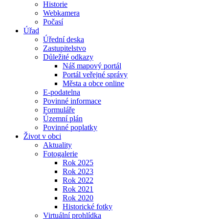
Historie
Webkamera
Počasí
Úřad
Úřední deska
Zastupitelstvo
Důležité odkazy
Náš mapový portál
Portál veřejné správy
Města a obce online
E-podatelna
Povinné informace
Formuláře
Územní plán
Povinné poplatky
Život v obci
Aktuality
Fotogalerie
Rok 2025
Rok 2023
Rok 2022
Rok 2021
Rok 2020
Historické fotky
Virtuální prohlídka