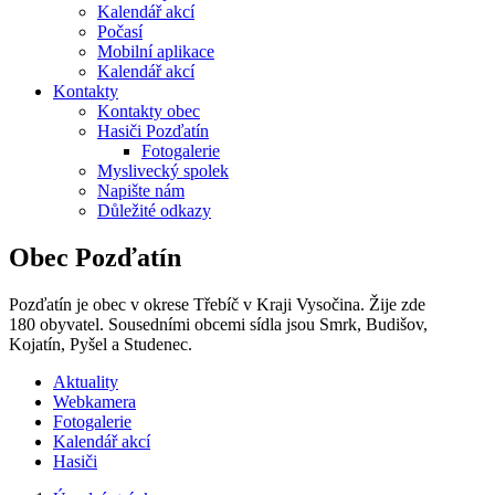
Kalendář akcí
Počasí
Mobilní aplikace
Kalendář akcí
Kontakty
Kontakty obec
Hasiči Pozďatín
Fotogalerie
Myslivecký spolek
Napište nám
Důležité odkazy
Obec Pozďatín
Pozďatín je obec v okrese Třebíč v Kraji Vysočina. Žije zde
180 obyvatel. Sousedními obcemi sídla jsou Smrk, Budišov,
Kojatín, Pyšel a Studenec.
Aktuality
Webkamera
Fotogalerie
Kalendář akcí
Hasiči