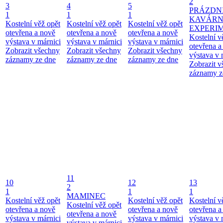
2
3
4
5
PRÁZDN
1
1
1
KAVÁR
Kostelní věž opět
Kostelní věž opět
Kostelní věž opět
EXPERI
otevřena a nově
otevřena a nově
otevřena a nově
Kostelní v
výstava v márnici
výstava v márnici
výstava v márnici
otevřena a
Zobrazit všechny
Zobrazit všechny
Zobrazit všechny
výstava v 
záznamy ze dne
záznamy ze dne
záznamy ze dne
Zobrazit 
záznamy z
11
10
12
13
2
1
1
1
MAMINEC
Kostelní věž opět
Kostelní věž opět
Kostelní v
Kostelní věž opět
otevřena a nově
otevřena a nově
otevřena a
otevřena a nově
výstava v márnici
výstava v márnici
výstava v 
výstava v márnici