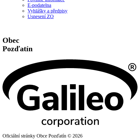
E-podatelna
Vyhlášky a předpisy
Usnesení ZO
Obec
Pozďatín
Oficiální stránky Obce Pozďatín © 2026