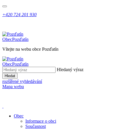
+420 724 201 930
Obec
Pozďatín
Vítejte na webu obce Pozďatín
Obec
Pozďatín
Hledaný výraz
Hledat
rozšířené vyhledávání
Mapa webu
Obec
Informace o obci
Současnost