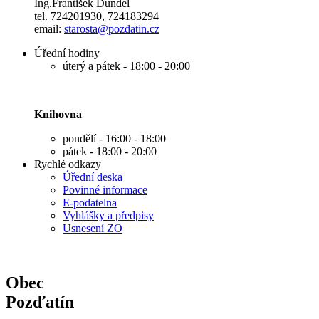
Ing.František Dundel
tel. 724201930, 724183294
email:
s
tarosta@pozdatin.cz
Úřední hodiny
úterý a pátek - 18:00 - 20:00
Knihovna
pondělí - 16:00 - 18:00
pátek - 18:00 - 20:00
Rychlé odkazy
Úřední deska
Povinné informace
E-podatelna
Vyhlášky a předpisy
Usnesení ZO
Obec
Pozďatín