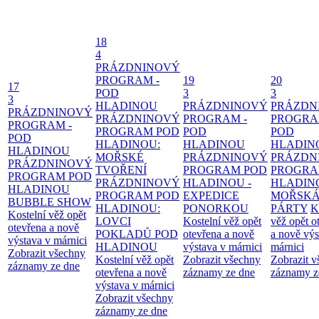
18
4
PRÁZDNINOVÝ
PROGRAM -
19
20
17
POD
3
3
3
HLADINOU
PRÁZDNINOVÝ
PRÁZDN
PRÁZDNINOVÝ
PRÁZDNINOVÝ
PROGRAM -
PROGRA
PROGRAM -
PROGRAM POD
POD
POD
POD
HLADINOU:
HLADINOU
HLADIN
HLADINOU
MOŘSKÉ
PRÁZDNINOVÝ
PRÁZDN
PRÁZDNINOVÝ
TVOŘENÍ
PROGRAM POD
PROGRA
PROGRAM POD
PRÁZDNINOVÝ
HLADINOU -
HLADIN
HLADINOU
PROGRAM POD
EXPEDICE
MOŘSK
BUBBLE SHOW
HLADINOU:
PONORKOU
PÁRTY
K
Kostelní věž opět
LOVCI
Kostelní věž opět
věž opět o
otevřena a nově
POKLADŮ POD
otevřena a nově
a nově výs
výstava v márnici
HLADINOU
výstava v márnici
márnici
Zobrazit všechny
Kostelní věž opět
Zobrazit všechny
Zobrazit 
záznamy ze dne
otevřena a nově
záznamy ze dne
záznamy z
výstava v márnici
Zobrazit všechny
záznamy ze dne