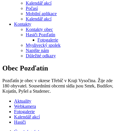
Kalendář akcí
Počasí
Mobilní aplikace
Kalendář akcí
Kontakty
Kontakty obec
Hasiči Pozďatín
Fotogalerie
Myslivecký spolek
Napište nám
Důležité odkazy
Obec Pozďatín
Pozďatín je obec v okrese Třebíč v Kraji Vysočina. Žije zde
180 obyvatel. Sousedními obcemi sídla jsou Smrk, Budišov,
Kojatín, Pyšel a Studenec.
Aktuality
Webkamera
Fotogalerie
Kalendář akcí
Hasiči