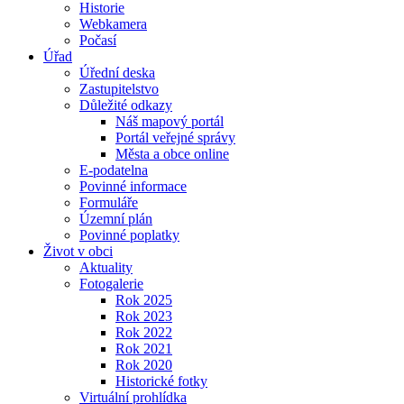
Historie
Webkamera
Počasí
Úřad
Úřední deska
Zastupitelstvo
Důležité odkazy
Náš mapový portál
Portál veřejné správy
Města a obce online
E-podatelna
Povinné informace
Formuláře
Územní plán
Povinné poplatky
Život v obci
Aktuality
Fotogalerie
Rok 2025
Rok 2023
Rok 2022
Rok 2021
Rok 2020
Historické fotky
Virtuální prohlídka