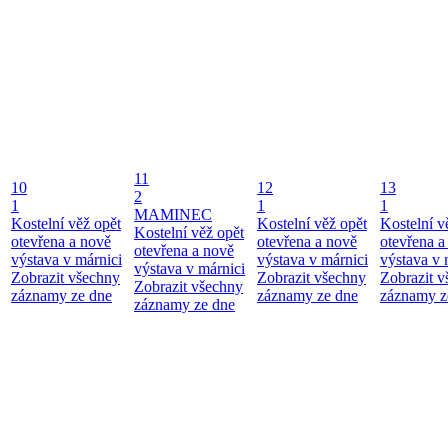
11
10
12
13
2
1
1
1
MAMINEC
Kostelní věž opět
Kostelní věž opět
Kostelní v
Kostelní věž opět
otevřena a nově
otevřena a nově
otevřena a
otevřena a nově
výstava v márnici
výstava v márnici
výstava v 
výstava v márnici
Zobrazit všechny
Zobrazit všechny
Zobrazit 
Zobrazit všechny
záznamy ze dne
záznamy ze dne
záznamy z
záznamy ze dne